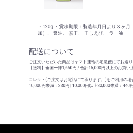
・120g ・賞味期限：製造年月日より３ヶ月
加）、 醤油、 煮干、 干しえび、 ラー油
配送について
ご注文いただいた商品はヤマト運輸の宅急便にてお送り
【送料】全国一律1,650円 / 合計15,000円以上のお
コレクト(ご注文はお電話にて承ります。)をご利用の
10,000円未満：330円 | 10,000円以上30,000未満：440円