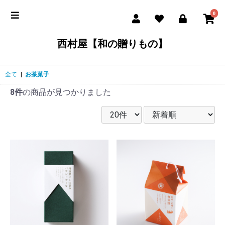
0
西村屋【和の贈りもの】
全て
|
お茶菓子
8件
の商品が見つかりました