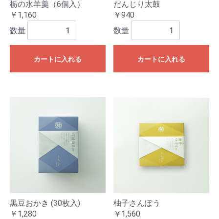
栃の水羊羹（6個入）
だんじり太鼓
￥1,160
￥940
数量
数量
カートに入れる
カートに入れる
黒豆おかき (30枚入)
柚子さんぽう
￥1,280
￥1,560