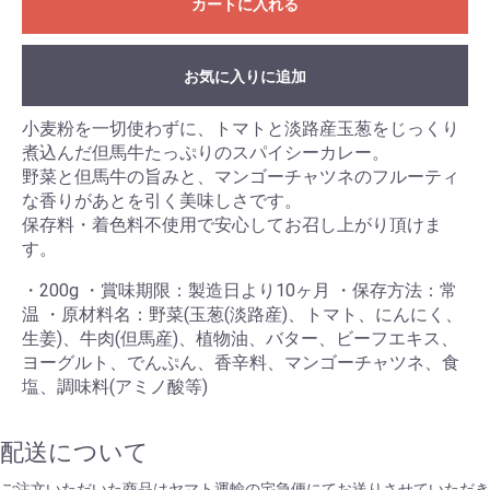
カートに入れる
お気に入りに追加
小麦粉を一切使わずに、トマトと淡路産玉葱をじっくり
煮込んだ但馬牛たっぷりのスパイシーカレー。
野菜と但馬牛の旨みと、マンゴーチャツネのフルーティ
な香りがあとを引く美味しさです。
保存料・着色料不使用で安心してお召し上がり頂けま
す。
・200g ・賞味期限：製造日より10ヶ月 ・保存方法：常
温 ・原材料名：野菜(玉葱(淡路産)、トマト、にんにく、
生姜)、牛肉(但馬産)、植物油、バター、ビーフエキス、
ヨーグルト、でんぷん、香辛料、マンゴーチャツネ、食
塩、調味料(アミノ酸等)
配送について
ご注文いただいた商品はヤマト運輸の宅急便にてお送りさせていただき